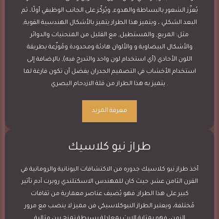
يُعزّز الشعور بالبساطة والهدوء, ويُركّز على الجانب الوظيفي أولًا، ثم
البعد الشكلي ، ويتميز هذا الطراز يتميز بالأشكال الهندسية القوية,
مثل: المربع, والمستطيل, مع القليل من المنحنيات والدوائر
والأشكال البيضاوية و والألوان هادئة ومحدودة ومُوزّعة بطريقة
اللون الأحادي (أي استخدام لون واحد والتدرج فيه), بالإضافة إلى
استخدام الأخشاب في التصميم الجدران يفضل أن تكون فارغة لما
يتميز به هذا الطراز من قلة الازدحام البصري .
معرفة المزيد
طراز نيو كلاسيك
أخذ طراز نيو كلاسيك جدوره من الاكتشافات اليونانية والرومانية في
القرن الثامن عشر, حيث كان للمهندس الاسكتلندي روبرت آدم تأثير
كبير على هذا الطراز, فهو يُضيف عناصر معمارية من ثقافات
مُختلفة، ويعتبر الطراز النيوكلاسيكي فن مميز لا ينضب مع مرور
الزمن، فهو بمثابة الإرث بمعادلة بسيطة تمزج بين مثالية