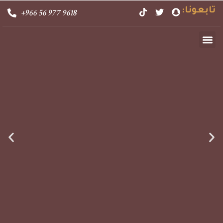
تابعونا:
⁦⁦+966 56 977 9618⁩
تواصل معنا
الصفحة الرئيسية