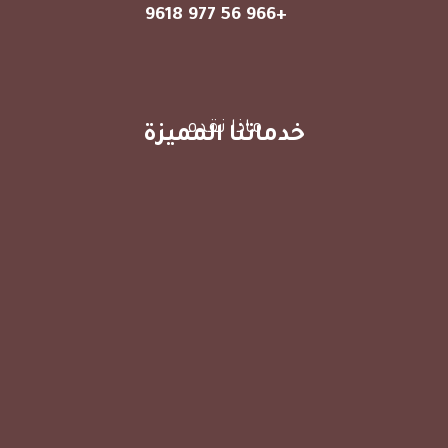
+966 56 977 9618⁩
ماذا نقدم
خدماتنا المميزة