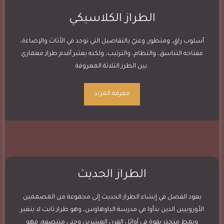
الطراز الكلاسيكي
أسلوب راقٍ, ومتطور, وغنيّ بالتفاصيل التي توجد في الأثاث والإضاءة،
مفتاحه التناسق، والنظام، والترتيب، ولكنه يعتبر أقدم طراز معماري
بين الطرز الثلاثة المعروفة.
معرفة المزيد
الطراز الحديث
يعود الفضل في إنشاء الطراز الحديث إلى مجموعة من المصممين
الأوروبيين الذين بدأوا في مدرسة الباوهاوس، وهو طراز ثابت لا يتغير
ونمط متجذر بقوة في أوائل القرن العشرين وحتى منتصفه، فهو