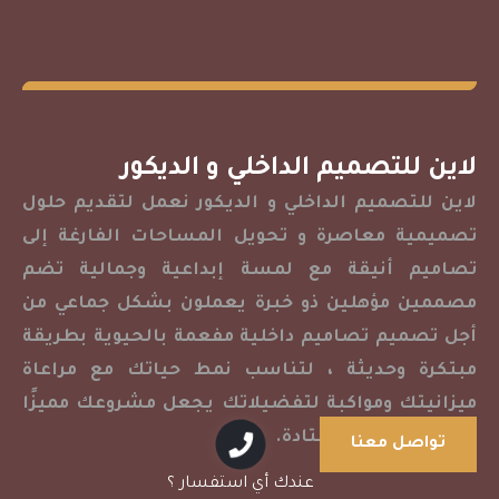
رؤيتك تتحول إلى
لاين للتصميم الداخلي و الديكور
حقيقة
لاين للتصميم الداخلي و الديكور نعمل لتقديم حلول
تصميمية معاصرة و تحويل المساحات الفارغة إلى
عندما يكون لديك تصميم داخلي مُميّز
تصاميم أنيقة مع لمسة إبداعية وجمالية تضم
ومُبتكر ..
مصممين مؤهلين ذو خبرة يعملون بشكل جماعي من
أجل تصميم تصاميم داخلية مفعمة بالحيوية بطريقة
تواصل معنا
مبتكرة وحديثة ، لتناسب نمط حياتك مع مراعاة
ميزانيتك ومواكبة لتفضيلاتك يجعل مشروعك مميزًا
عن المشاريع المعتادة.
تواصل معنا
عندك أي استفسار ؟