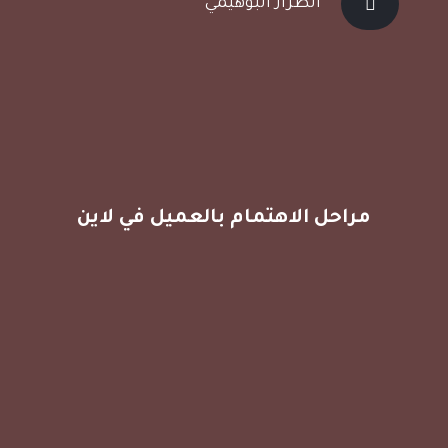
الطراز البوهيمي
مراحل الاهتمام بالعميل في لاين
المرحلة الأولى
استقبال العميل وفهم احتياجاته ودراسة
المشروع وتقديم عرض سعر