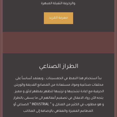
والزخرفة الثقيلة المبهرة.
معرفة المزيد
الطراز الصناعي
بدأ استخدام هذا النمط في الخمسينات ، ويعتمد أساساً على
مخلفات صناعية ومواد مستعادة من المصانع القديمة والورش
الحرفية مع اعادة تشذيبها و ترتيبها لتظهر بمظهر لائق و مميز .
يتجه الآن رواد الاعمال في تصميم أعمالهم الى ما يسمى بالطراز
الصناعي أو ” INDUSTRIAL ” و هو مطلوب في الكثير من المنازل و
المطاعم المميزة والمقاهي بالإضافة إلى المكاتب.