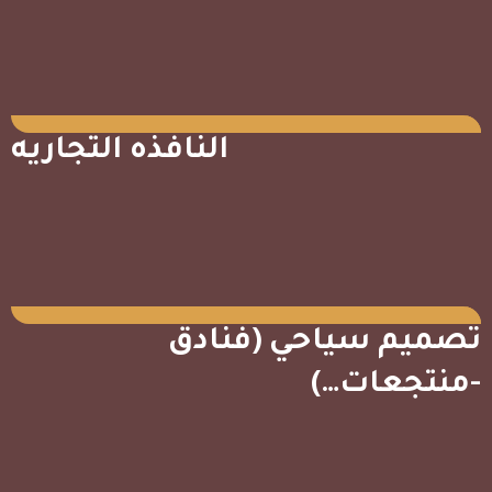
⁠النافذه التجاريه
⁠تصميم سياحي (فنادق
-منتجعات…)